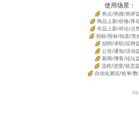
使用场景：
🌈 热点/热搜/热评
🌈 商品上新/价格/库
🌈 作品上新/评论/点
🌈 招标/投标/拍卖/
🌈 招聘/求职/应聘
🌈 公告/通知/活动
🌈 新闻/博客/论坛
🌈 流程/进度/状态监
🌈 自动化测试/抢单/
©版