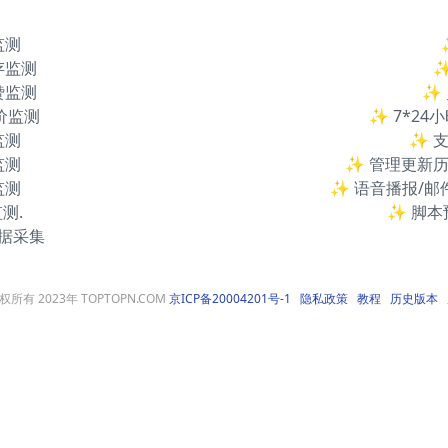
监测
存监测
赞监测
✨
竞价监测
✨ 7*24
监测
✨ 
监测
✨ 管理更新
监测
✨ 语音播报/邮件
测.
✨ 脚本
数据采集
权所有 2023年 TOPTOPN.COM
京ICP备20004201号-1
隐私政策
教程
历史版本